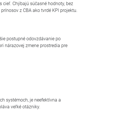
is cieľ. Chýbajú súčasné hodnoty, bez
prínosov z CBA ako tvrdé KPI projektu.
ejšie postupné odovzdávanie po
pri nárazovej zmene prostredia pre
ch systémoch, je neefektívna a
oláva veľké otázniky.