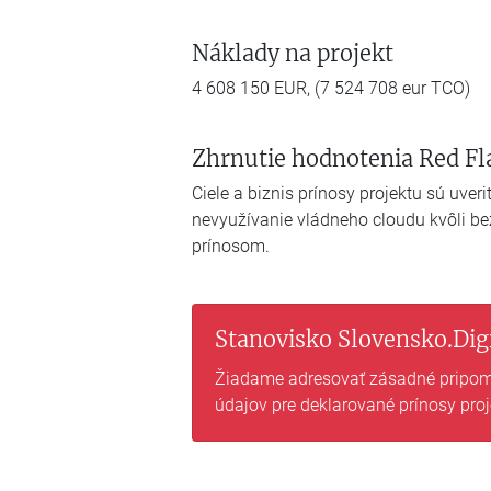
Náklady na projekt
4 608 150 EUR, (7 524 708 eur TCO)
Zhrnutie hodnotenia Red Fl
Ciele a biznis prínosy projektu sú uve
nevyužívanie vládneho cloudu kvôli 
prínosom.
Stanovisko Slovensko.Digi
Žiadame adresovať zásadné pripomi
údajov pre deklarované prínosy pro