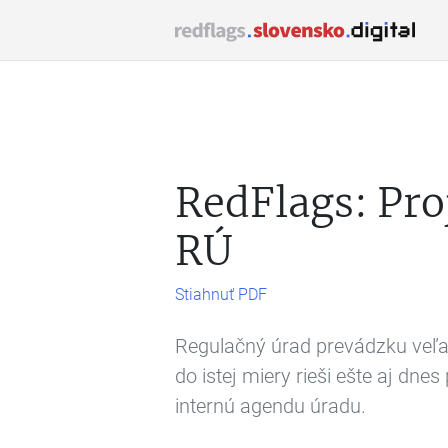
RedFlags: Proj
RÚ
Stiahnuť PDF
Regulačný úrad prevádzku veľa
do istej miery rieši ešte aj dn
internú agendu úradu.