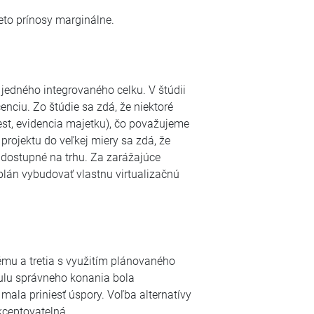
eto prínosy marginálne.
jedného integrovaného celku. V štúdii
nciu. Zo štúdie sa zdá, že niektoré
st, evidencia majetku), čo považujeme
rojektu do veľkej miery sa zdá, že
 dostupné na trhu. Za zarážajúce
lán vybudovať vlastnu virtualizačnú
tému a tretia s využitím plánovaného
ulu správneho konania bola
ala priniesť úspory. Voľba alternatívy
kceptovatelná.