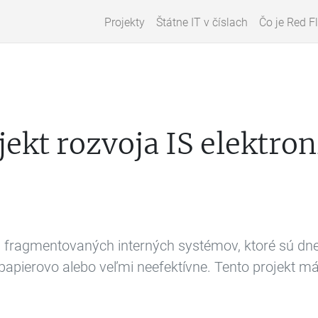
Projekty
Štátne IT v číslach
Čo je Red F
ekt rozvoja IS elektron
 fragmentovaných interných systémov, ktoré sú dne
es papierovo alebo veľmi neefektívne. Tento projekt m