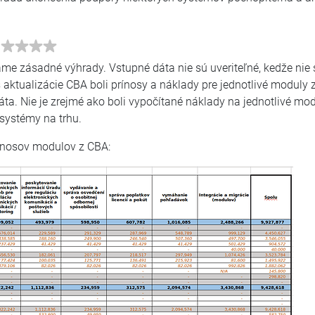
i
máme zásadné výhrady. Vstupné dáta nie sú uveriteľné, kedže nie
s aktualizácie CBA boli prínosy a náklady pre jednotlivé moduly
áta. Nie je zrejmé ako boli vypočítané náklady na jednotlivé mod
ystémy na trhu.
rínosov modulov z CBA: