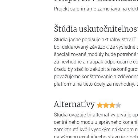
Projekt sa primárne zameriava na elekt
Štúdia uskutočniteľnos
Štúdia jasne popisuje aktuálny stav I
bol deklarovaný záväzok, že výsledné 
špecializované moduly bude potrebné v
za nevhodné a naopak odporúčame čo na
úradu by stačilo zakúpiť a nakonfigur
považujeme konštatovanie a zdôvodneni
platformu na tieto účely za nevhodný. 
Alternatívy
Štúdia uvažuje tri alternatívy prvá je
centrálneho modulu správneho konania
zamietnutá kvôli vysokým nákladom na 
na výmenu existujúceho stavu je z po