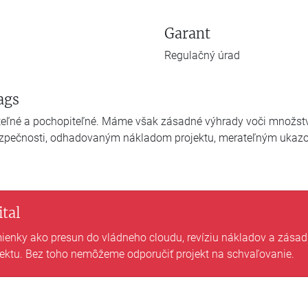
Garant
Regulačný úrad
ags
riteľné a pochopiteľné. Máme však zásadné výhrady voči množstv
bezpečnosti, odhadovaným nákladom projektu, merateľným ukaz
tal
enky ako presun do vládneho cloudu, revíziu nákladov a zása
jektu. Bez toho nemôžeme odporučiť projekt na schvaľovanie.