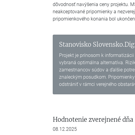
dôvodnosť navýšenia ceny projektu. MS
neakceptované pripomienky a nezverejn
pripomienkového konania bol ukončen
Stanovisko Slovensko.Digi
Projekt je prínosom k informatizáci
vybraná optimálna alternatíva. Rizi
zamestnancov súdov a ďalšie potreb
znaleckým posudkom. Pripomienky Sl
odstrániť v rámci verejného obstar
Hodnotenie zverejnené dňa
08.12.2025