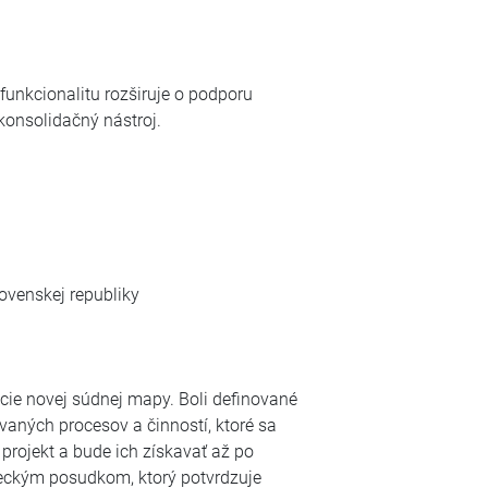
funkcionalitu rozširuje o podporu
konsolidačný nástroj.
lovenskej republiky
ácie novej súdnej mapy. Boli definované
aných procesov a činností, ktoré sa
projekt a bude ich získavať až po
aleckým posudkom, ktorý potvrdzuje