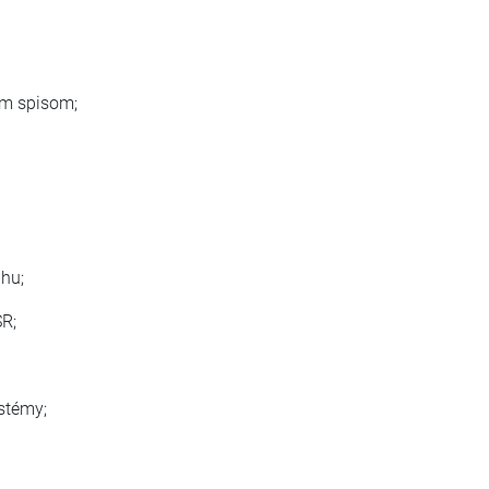
ym spisom;
hu;
R;
ystémy;