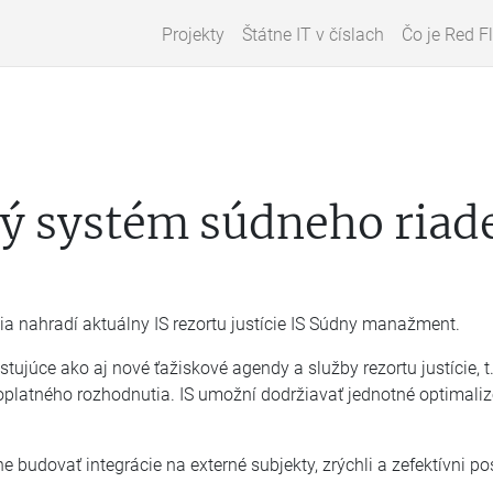
Projekty
Štátne IT v číslach
Čo je Red F
ý systém súdneho riad
a nahradí aktuálny IS rezortu justície IS Súdny manažment.
tujúce ako aj nové ťažiskové agendy a služby rezortu justície, t
oplatného rozhodnutia. IS umožní dodržiavať jednotné optimali
e budovať integrácie na externé subjekty, zrýchli a zefektívni p