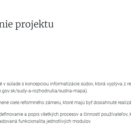
nie projektu
né v súlade s koncepciou informatizácie súdov, ktorá vyplýva z 
ce.gov.sk/sudy-a-rozhodnutia/sudna-mapa).
ené ciele reformného zámeru, ktoré majú byť dosiahnuté realizá
efinovanie a popis všetkých procesov a činností používateľov,
adovaná funkcionalita jednotlivých modulov.