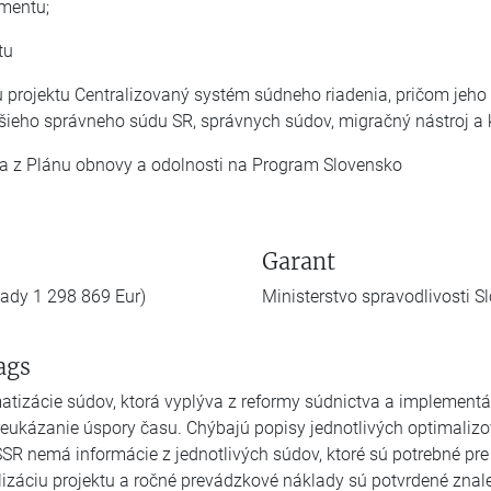
mentu;
tu
u projektu Centralizovaný systém súdneho riadenia, pričom jeho 
ieho správneho súdu SR, správnych súdov, migračný nástroj a 
ia z Plánu obnovy a odolnosti na Program Slovensko
Garant
lady 1 298 869 Eur)
Ministerstvo spravodlivosti S
ags
matizácie súdov, ktorá vyplýva z reformy súdnictva a implement
eukázanie úspory času. Chýbajú popisy jednotlivých optimalizov
SR nemá informácie z jednotlivých súdov, ktoré sú potrebné pre 
ealizáciu projektu a ročné prevádzkové náklady sú potvrdené zn