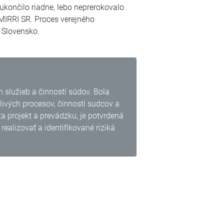
ukončilo riadne, lebo neprerokovalo
MIRRI SR. Proces verejného
 Slovensko.
 služieb a činností súdov. Bola
livých procesov, činností sudcov a
 projekt a prevádzku, je potvrdená
alizovať a identifikované riziká