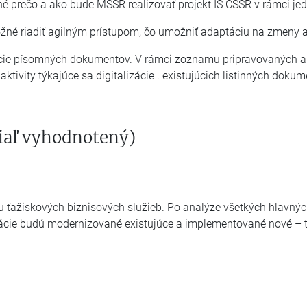
ené prečo a ako bude MSSR realizovať projekt IS CSSR v rámci je
žné riadiť agilným prístupom, čo umožniť adaptáciu na zmeny 
izácie písomných dokumentov. V rámci zoznamu pripravovaných a 
 aktivity týkajúce sa digitalizácie . existujúcich listinných dok
tiaľ vyhodnotený)
ťažiskových biznisových služieb. Po analýze všetkých hlavných
ácie budú modernizované existujúce a implementované nové – ť