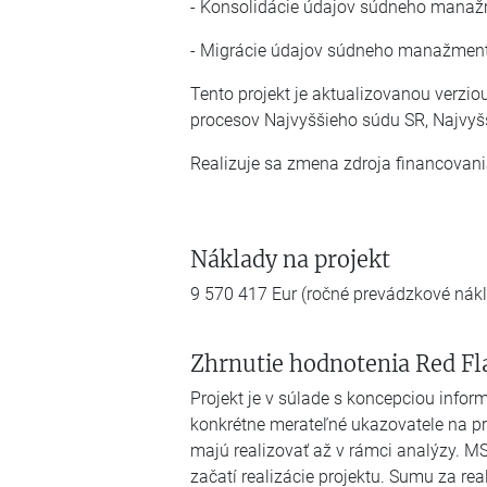
- Konsolidácie údajov súdneho manaž
- Migrácie údajov súdneho manažmen
Tento projekt je aktualizovanou verzio
procesov Najvyššieho súdu SR, Najvyšš
Realizuje sa zmena zdroja financovan
Náklady na projekt
9 570 417 Eur (ročné prevádzkové nák
Zhrnutie hodnotenia Red Fl
Projekt je v súlade s koncepciou infor
konkrétne merateľné ukazovatele na pr
majú realizovať až v rámci analýzy. MS
začatí realizácie projektu. Sumu za r