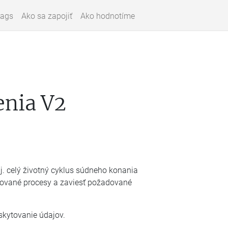
lags
Ako sa zapojiť
Ako hodnotíme
enia V2
.j. celý životný cyklus súdneho konania
zované procesy a zaviesť požadované
oskytovanie údajov.