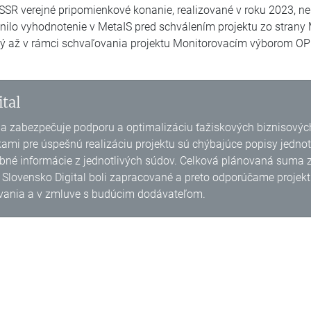
SR verejné pripomienkové konanie, realizované v roku 2023, ne
ilo vyhodnotenie v MetaIS pred schválením projektu zo strany 
ý až v rámci schvaľovania projektu Monitorovacím výborom OP
tal
i a zabezpečuje podporu a optimalizáciu ťažiskových biznisových
kami pre úspešnú realizáciu projektu sú chýbajúce popisy jednot
né informácie z jednotlivých súdov. Celková plánovaná suma za
ovensko Digital boli zapracované a preto odporúčame projekt re
ávania a v zmluve s budúcim dodávateľom.