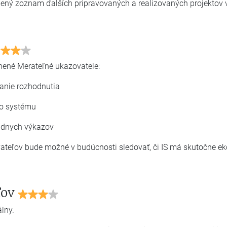
ený zoznam ďalších pripravovaných a realizovaných projektov 
nené Merateľné ukazovatele:
anie rozhodnutia
do systému
údnych výkazov
teľov bude možné v budúcnosti sledovať, či IS má skutočne eko
ľov
lny.