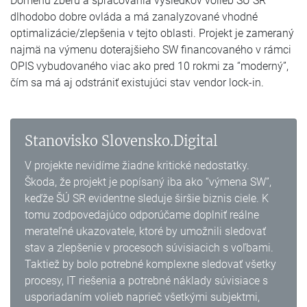
Doménu zberu a spracovania výsledkov volieb ŠÚ SR
dlhodobo dobre ovláda a má zanalyzované vhodné
optimalizácie/zlepšenia v tejto oblasti. Projekt je zameraný
najmä na výmenu doterajšieho SW financovaného v rámci
OPIS vybudovaného viac ako pred 10 rokmi za “moderný”,
čím sa má aj odstrániť existujúci stav vendor lock-in.
Stanovisko Slovensko.Digital
V projekte nevidíme žiadne kritické nedostatky.
Škoda, že projekt je popísaný iba ako “výmena SW”,
keďže ŠÚ SR evidentne sleduje širšie biznis ciele. K
tomu zodpovedajúco odporúčame doplniť reálne
merateľné ukazovatele, ktoré by umožnili sledovať
stav a zlepšenie v procesoch súvisiacich s voľbami.
Taktiež by bolo potrebné komplexne sledovať všetky
procesy, IT riešenia a potrebné náklady súvisiace s
usporiadaním volieb naprieč všetkými subjektmi,