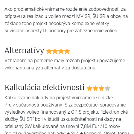
Ako problematické vnímame rozdelenie zodpovednosti za
prípravu a realizáciu volieb medzi MV SR, ŠÚ SR a obce, na
základe toho projekt nepokrýva komplexne všetky
súvisiace aspekty IT podpory pre zabezpečenie volieb.
Alternatívy
Vzhľadom na pomerne malý rozsah projektu považujeme
vykonanú analýzu alternatív za dostatočnú.
Kalkulácia efektívnosti
Kalkulované náklady na projekt vnímame ako nízke.
Pre v súčasnosti používaný IS zabezpečujúci spracovanie
výsledkov volieb financovaný z OPIS projektu “Elektronické
služby ŠÚ SR” boli v štúdii uskutočniteľnosti náklady na
príslušný SW kalkulované na úrovni 7,8M Eur /10 rokov
(položky “investičné náklady” + SLA + licencie). Oproti tomu