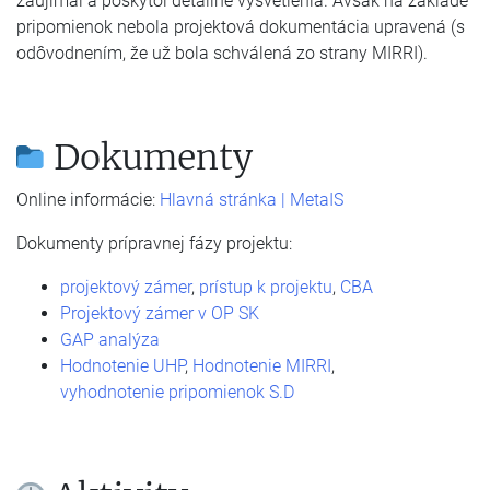
zaujímal a poskytol detailné vysvetlenia. Avšak na základe
pripomienok nebola projektová dokumentácia upravená (s
odôvodnením, že už bola schválená zo strany MIRRI).
Dokumenty
Online informácie:
Hlavná stránka | MetaIS
Dokumenty prípravnej fázy projektu:
projektový zámer
,
prístup k projektu
,
CBA
Projektový zámer v OP SK
GAP analýza
Hodnotenie UHP
,
Hodnotenie MIRRI
,
vyhodnotenie pripomienok S.D