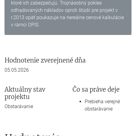
ktoré ich zabezpečujú. Trojnásobný pokles
odhadovaných nákladov oproti štúdii pre projekt v
r.2013 opäť poukazuje na nereálne cenové kalkulácie
v rámci OPIS.
Hodnotenie zverejnené dňa
05.05.2026
Aktuálny stav
Čo sa práve deje
projektu
Prebieha verejné
Obstarávanie
obstarávanie