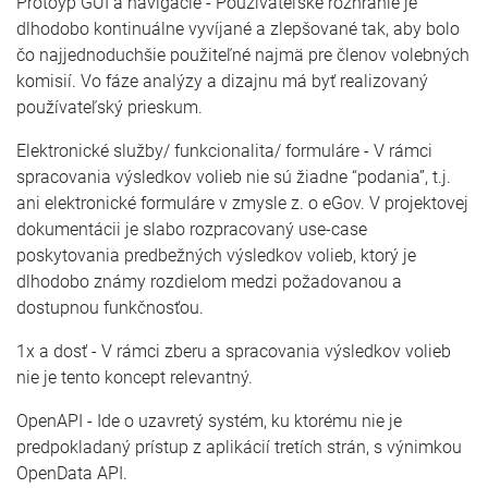
Protoyp GUI a navigácie - Používateľské rozhranie je
dlhodobo kontinuálne vyvíjané a zlepšované tak, aby bolo
čo najjednoduchšie použiteľné najmä pre členov volebných
komisií. Vo fáze analýzy a dizajnu má byť realizovaný
používateľský prieskum.
Elektronické služby/ funkcionalita/ formuláre - V rámci
spracovania výsledkov volieb nie sú žiadne “podania”, t.j.
ani elektronické formuláre v zmysle z. o eGov. V projektovej
dokumentácii je slabo rozpracovaný use-case
poskytovania predbežných výsledkov volieb, ktorý je
dlhodobo známy rozdielom medzi požadovanou a
dostupnou funkčnosťou.
1x a dosť - V rámci zberu a spracovania výsledkov volieb
nie je tento koncept relevantný.
OpenAPI - Ide o uzavretý systém, ku ktorému nie je
predpokladaný prístup z aplikácií tretích strán, s výnimkou
OpenData API.