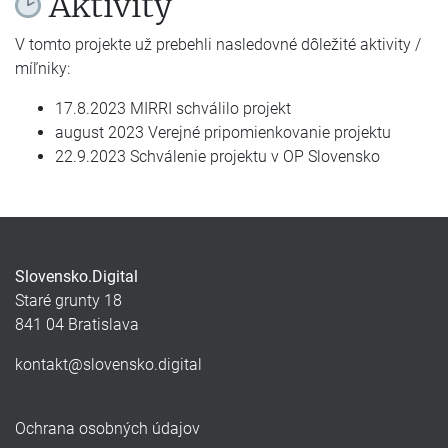
Aktivity
V tomto projekte už prebehli nasledovné dôležité aktivity /
míľniky:
17.8.2023 MIRRI schválilo projekt
august 2023 Verejné pripomienkovanie projektu
22.9.2023 Schválenie projektu v OP Slovensko
Slovensko.Digital
Staré grunty 18
841 04 Bratislava
kontakt@slovensko.digital
Ochrana osobných údajov