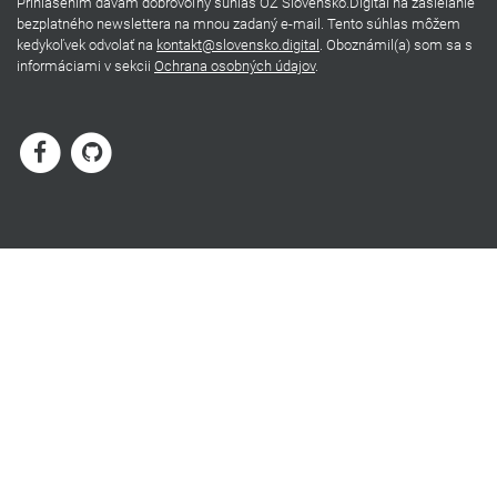
Prihlásením dávam dobrovoľný súhlas OZ Slovensko.Digital na zasielanie
bezplatného newslettera na mnou zadaný e-mail. Tento súhlas môžem
kedykoľvek odvolať na
kontakt@slovensko.digital
. Oboznámil(a) som sa s
informáciami v sekcii
Ochrana osobných údajov
.