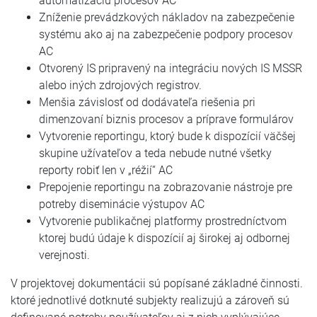
automatizáciu procesov AC
Zníženie prevádzkových nákladov na zabezpečenie
systému ako aj na zabezpečenie podpory procesov
AC
Otvorený IS pripravený na integráciu nových IS MSSR
alebo iných zdrojových registrov.
Menšia závislosť od dodávateľa riešenia pri
dimenzovaní biznis procesov a príprave formulárov
Vytvorenie reportingu, ktorý bude k dispozícií väčšej
skupine užívateľov a teda nebude nutné všetky
reporty robiť len v „réžií“ AC
Prepojenie reportingu na zobrazovanie nástroje pre
potreby diseminácie výstupov AC
Vytvorenie publikačnej platformy prostredníctvom
ktorej budú údaje k dispozícií aj širokej aj odbornej
verejnosti.
V projektovej dokumentácii sú popísané základné činnosti.
ktoré jednotlivé dotknuté subjekty realizujú a zároveň sú