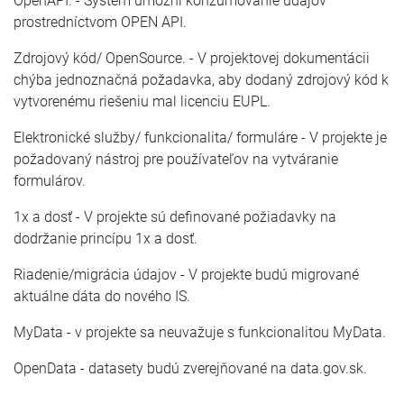
OpenAPI. - Systém umožní konzumovanie údajov
prostredníctvom OPEN API.
Zdrojový kód/ OpenSource. - V projektovej dokumentácii
chýba jednoznačná požadavka, aby dodaný zdrojový kód k
vytvorenému riešeniu mal licenciu EUPL.
Elektronické služby/ funkcionalita/ formuláre - V projekte je
požadovaný nástroj pre používateľov na vytváranie
formulárov.
1x a dosť - V projekte sú definované požiadavky na
dodržanie princípu 1x a dosť.
Riadenie/migrácia údajov - V projekte budú migrované
aktuálne dáta do nového IS.
MyData - v projekte sa neuvažuje s funkcionalitou MyData.
OpenData - datasety budú zverejňované na data.gov.sk.