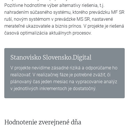
Pozitívne hodnotíme výber alternatívy riešenia, t.j.
nahradením súčasného systému, ktorého prevádzku MF SR
ruší, novým systémom v prevádzke MS SR, nastavené
merateľné ukazovatele a biznis prínos. V projekte je riešená
časová optimalizácia aktuálnych procesov.
Stanovisko Slovensko.Digital
V projekte nevidíme zásadné riziká a odporúčame ho
realizovať. V realizačnej fáze je potrebné zvážiť, či
plánovaný čas jeden mesiac na vypracovanie analýz
v jednotlivých inkrementoch je dostatočný.
Hodnotenie zverejnené dňa